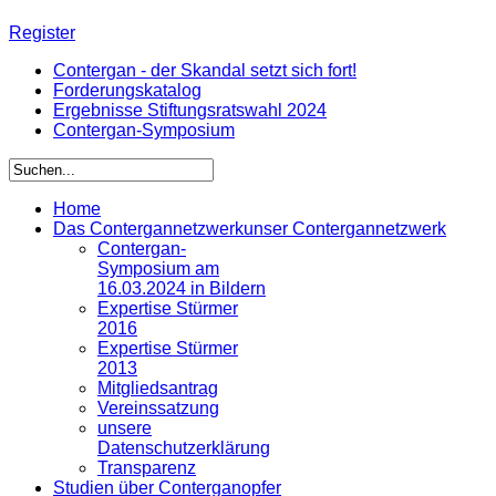
Register
Contergan - der Skandal setzt sich fort!
Forderungskatalog
Ergebnisse Stiftungsratswahl 2024
Contergan-Symposium
Home
Das Contergannetzwerk
unser Contergannetzwerk
Contergan-
Symposium am
16.03.2024 in Bildern
Expertise Stürmer
2016
Expertise Stürmer
2013
Mitgliedsantrag
Vereinssatzung
unsere
Datenschutzerklärung
Transparenz
Studien über Conterganopfer