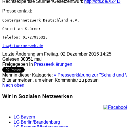
Rechtsexpertise Stürmer/Gesetzentwurf:
http://ots.de/XZ4I3
Pressekontakt:
Contergannetzwerk Deutschland e.V.
Christian Stürmer
Telefon: 01727935325
law@stuermerweb.de
Letzte Änderung am Freitag, 02 Dezember 2016 14:25
Gelesen
30351
mal
Freigegeben in
Presseerklärungen
Mehr in dieser Kategorie:
« Presseerklärung zur "Schuld und 
Bitte anmelden, um einen Kommentar zu posten
Nach oben
Wir in Sozialen Netzwerken
LG Bayern
LG Berlin/Brandenburg