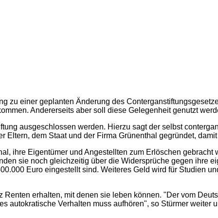
g zu einer geplanten Änderung des Conterganstiftungsgesetzes 
 kommen. Andererseits aber soll diese Gelegenheit genutzt werde
tiftung ausgeschlossen werden. Hierzu sagt der selbst contergan
er Eltern, dem Staat und der Firma Grünenthal gegründet, dami
hal, ihre Eigentümer und Angestellten zum Erlöschen gebracht 
den sie noch gleichzeitig über die Widersprüche gegen ihre ei
.000 Euro eingestellt sind. Weiteres Geld wird für Studien u
tz Renten erhalten, mit denen sie leben können. "Der vom Deu
autokratische Verhalten muss aufhören", so Stürmer weiter und