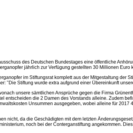
nausschuss des Deutschen Bundestages eine öffentliche Anhörun
terganopfer jährlich zur Verfügung gestellten 30 Millionen Euro
erganopfer im Stiftungsrat komplett aus der Mitgestaltung der S
: "Die Stiftung wurde extra aufgrund einer Übereinkunft unser
, wonach unsere sämtlichen Ansprüche gegen die Firma Grünent
l entscheiden die 2 Damen des Vorstands alleine. Zudem befin
nwaltskosten Unsummen ausgegeben, wobei alleine für 2017 400
nen nicht, da die Geschädigten mit dem letzten Änderungsgese
nisterium, noch bei der Conterganstiftung angekommen. Dieses 