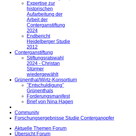
Expertise zur
historischen
Aufarbeitung der
Arbeit der
Conterganstiftung
2024
Endbericht
Heidelberger Studie
2012
Conterganstiftung
Stiftungsratswahl
2024 - Christan
Stürmer
wiedergewählt
Grünenthal/Wirtz-Konsortium
"Entschuldigung"
Grünenthals
Forderungsmanifest
Brief von Nina Hagen
Community
Forschungsergebnisse Studie Conterganopfer
Aktuelle Themen Forum
Übersicht Forum