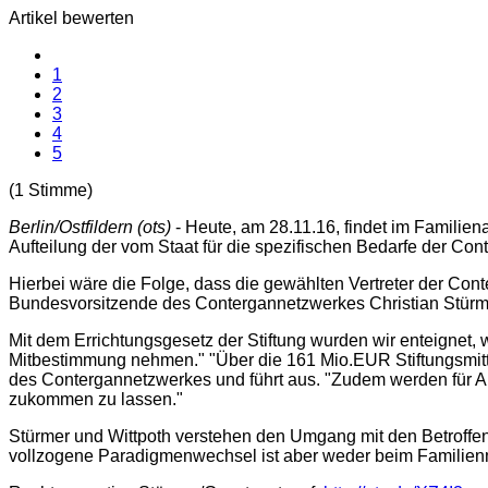
Artikel bewerten
1
2
3
4
5
(1 Stimme)
Berlin/Ostfildern (ots)
- Heute, am 28.11.16, findet im Familie
Aufteilung der vom Staat für die spezifischen Bedarfe der Con
Hierbei wäre die Folge, dass die gewählten Vertreter der Cont
Bundesvorsitzende des Contergannetzwerkes Christian Stürmer
Mit dem Errichtungsgesetz der Stiftung wurden wir enteignet
Mitbestimmung nehmen." "Über die 161 Mio.EUR Stiftungsmitte
des Contergannetzwerkes und führt aus. "Zudem werden für A
zukommen zu lassen."
Stürmer und Wittpoth verstehen den Umgang mit den Betroffe
vollzogene Paradigmenwechsel ist aber weder beim Familienmi