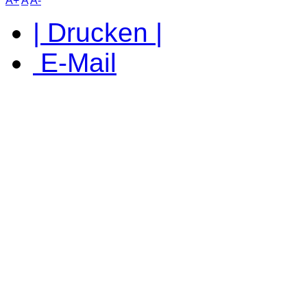
A+
A
A-
| Drucken |
E-Mail