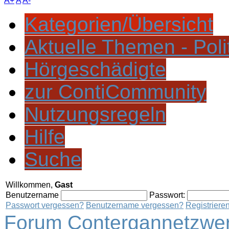
A+
A
A-
Kategorien/Übersicht
Aktuelle Themen - Poli
Hörgeschädigte
zur ContiCommunity
Nutzungsregeln
Hilfe
Suche
Willkommen,
Gast
Benutzername
Passwort:
Passwort vergessen?
Benutzername vergessen?
Registriere
Forum Contergannetzwer