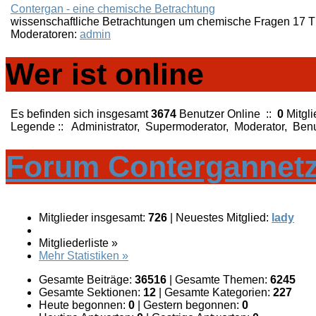
Contergan - eine chemische Betrachtung
wissenschaftliche Betrachtungen um chemische Fragen
17
T
Moderatoren:
admin
Wer ist online
Es befinden sich insgesamt
3674
Benutzer Online ::
0
Mitgl
Legende ::
Administrator
,
Supermoderator
,
Moderator
,
Benu
Forum Contergannetzw
Mitglieder insgesamt:
726
|
Neuestes Mitglied:
lady
Mitgliederliste »
Mehr Statistiken »
Gesamte Beiträge:
36516
|
Gesamte Themen:
6245
Gesamte Sektionen:
12
|
Gesamte Kategorien:
227
Heute begonnen:
0
|
Gestern begonnen:
0